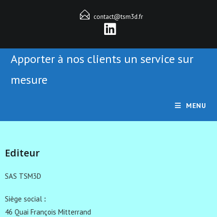
contact@tsm3d.fr
Apporter à nos clients un service sur
mesure
MENU
Editeur
SAS TSM3D
Siège social
:
46 Quai François Mitterrand